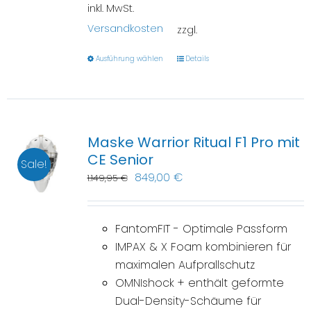
inkl. MwSt.
Versandkosten
zzgl.
Ausführung wählen
Details
Maske Warrior Ritual F1 Pro mit
CE Senior
Sale!
849,00
€
1.149,95
€
FantomFIT - Optimale Passform
IMPAX & X Foam kombinieren für
maximalen Aufprallschutz
OMNIshock + enthält geformte
Dual-Density-Schäume für