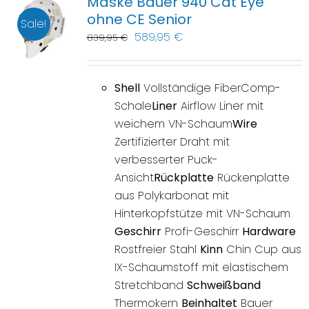
Maske Bauer 940 Cat Eye
ohne CE Senior
Sale!
589,95
€
839,95
€
Shell
Vollständige FiberComp-
Schale
Liner
Airflow Liner mit
weichem VN-Schaum
Wire
Zertifizierter Draht mit
verbesserter Puck-
Ansicht
Rückplatte
Rückenplatte
aus Polykarbonat mit
Hinterkopfstütze mit VN-Schaum
Geschirr
Profi-Geschirr
Hardware
Rostfreier Stahl
Kinn
Chin Cup aus
IX-Schaumstoff mit elastischem
Stretchband
Schweißband
Thermokern
Beinhaltet
Bauer