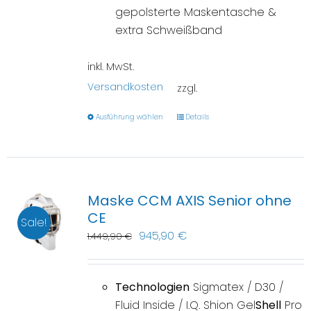
gepolsterte Maskentasche &
extra Schweißband
inkl. MwSt.
Versandkosten
zzgl.
Ausführung wählen
Details
Maske CCM AXIS Senior ohne
CE
Sale!
945,90
€
1.449,90
€
Technologien
Sigmatex / D30 /
Fluid Inside / I.Q. Shion Gel
Shell
Pro