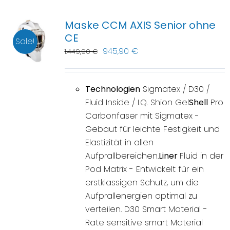
Maske CCM AXIS Senior ohne
CE
Sale!
945,90
€
1.449,90
€
Technologien
Sigmatex / D30 /
Fluid Inside / I.Q. Shion Gel
Shell
Pro
Carbonfaser mit Sigmatex -
Gebaut für leichte Festigkeit und
Elastizität in allen
Aufprallbereichen.
Liner
Fluid in der
Pod Matrix - Entwickelt für ein
erstklassigen Schutz, um die
Aufprallenergien optimal zu
verteilen. D30 Smart Material -
Rate sensitive smart Material