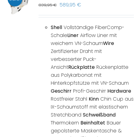
589,95
€
839,95
€
Shell
Vollständige FiberComp-
Schale
Liner
Airflow Liner mit
weichem VN-Schaum
Wire
Zertifizierter Draht mit
verbesserter Puck-
Ansicht
Rückplatte
Rückenplatte
aus Polykarbonat mit
Hinterkopfstütze mit VN-Schaum
Geschirr
Profi-Geschirr
Hardware
Rostfreier Stahl
Kinn
Chin Cup aus
IX-Schaumstoff mit elastischem
Stretchband
Schweißband
Thermokern
Beinhaltet
Bauer
gepolsterte Maskentasche &