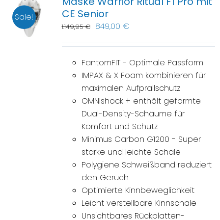
Maske Warrior Ritual F1 Pro mit
CE Senior
Sale!
849,00
€
1.149,95
€
FantomFIT - Optimale Passform
IMPAX & X Foam kombinieren für
maximalen Aufprallschutz
OMNIshock + enthält geformte
Dual-Density-Schäume für
Komfort und Schutz
Minimus Carbon G1200 - Super
starke und leichte Schale
Polygiene Schweißband reduziert
den Geruch
Optimierte Kinnbeweglichkeit
Leicht verstellbare Kinnschale
Unsichtbares Rückplatten-