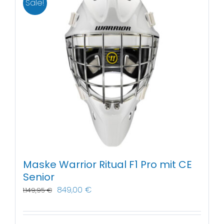
Sale!
Maske Warrior Ritual F1 Pro mit CE
Senior
849,00
€
1.149,95
€