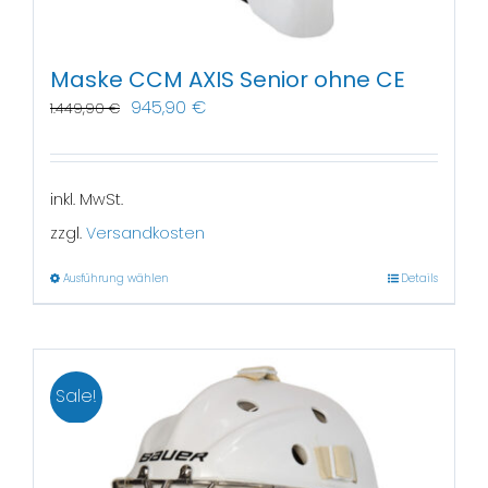
Maske CCM AXIS Senior ohne CE
945,90
€
1.449,90
€
inkl. MwSt.
zzgl.
Versandkosten
Ausführung wählen
Details
Sale!