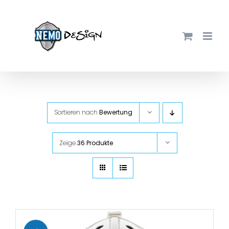
Zum
Inhalt
springen
Sortieren nach
Bewertung
Zeige
36 Produkte