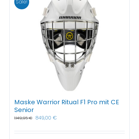
Sale!
Maske Warrior Ritual F1 Pro mit CE
Senior
849,00
€
1.149,95
€