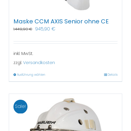
Maske CCM AXIS Senior ohne CE
945,90
€
1.449,90
€
inkl. MwSt.
zzgl.
Versandkosten
Ausführung wählen
Details
Sale!