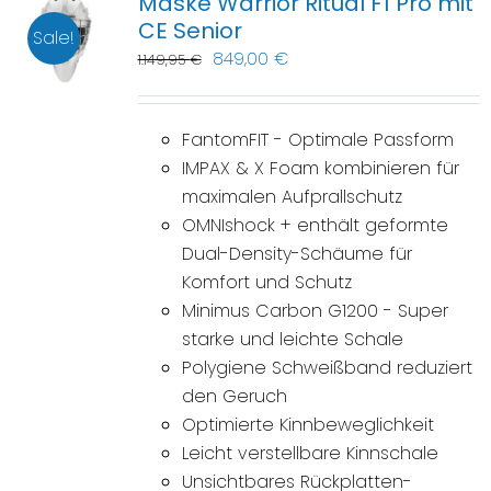
Maske Warrior Ritual F1 Pro mit
CE Senior
Sale!
849,00
€
1.149,95
€
FantomFIT - Optimale Passform
IMPAX & X Foam kombinieren für
maximalen Aufprallschutz
OMNIshock + enthält geformte
Dual-Density-Schäume für
Komfort und Schutz
Minimus Carbon G1200 - Super
starke und leichte Schale
Polygiene Schweißband reduziert
den Geruch
Optimierte Kinnbeweglichkeit
Leicht verstellbare Kinnschale
Unsichtbares Rückplatten-