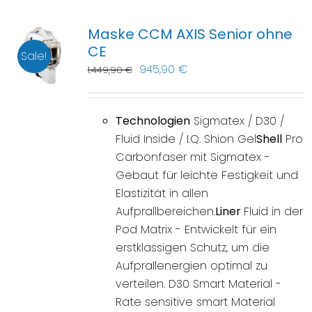
Maske CCM AXIS Senior ohne
CE
Sale!
945,90
€
1.449,90
€
Technologien
Sigmatex / D30 /
Fluid Inside / I.Q. Shion Gel
Shell
Pro
Carbonfaser mit Sigmatex -
Gebaut für leichte Festigkeit und
Elastizität in allen
Aufprallbereichen.
Liner
Fluid in der
Pod Matrix - Entwickelt für ein
erstklassigen Schutz, um die
Aufprallenergien optimal zu
verteilen. D30 Smart Material -
Rate sensitive smart Material