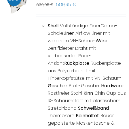
589,95
€
839,95
€
Shell
Vollständige FiberComp-
Schale
Liner
Airflow Liner mit
weichem VN-Schaum
Wire
Zertifizierter Draht mit
verbesserter Puck-
Ansicht
Rückplatte
Rückenplatte
aus Polykarbonat mit
Hinterkopfstütze mit VN-Schaum
Geschirr
Profi-Geschirr
Hardware
Rostfreier Stahl
Kinn
Chin Cup aus
IX-Schaumstoff mit elastischem
Stretchband
Schweißband
Thermokern
Beinhaltet
Bauer
gepolsterte Maskentasche &